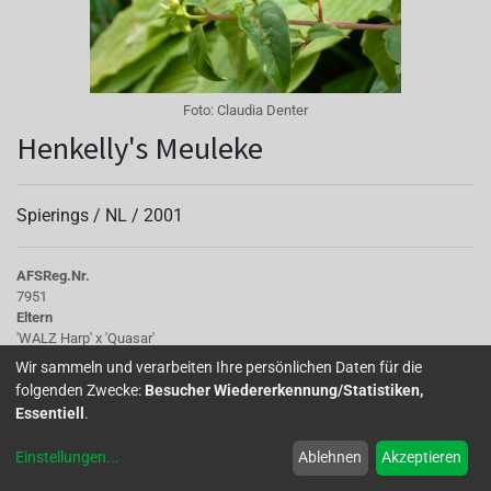
Foto:
Claudia Denter
Henkelly's Meuleke
Spierings /
NL
/
2001
AFS
Reg.Nr.
7951
Eltern
'WALZ Harp' x 'Quasar'
Tubus
Wir sammeln und verarbeiten Ihre persönlichen Daten für die
Tubus lang, dunkelrosarot
folgenden Zwecke:
Besucher Wiedererkennung/Statistiken,
Sepalen
Essentiell
.
dunkelrosarot
Korolle/Petalen
Einstellungen
...
Ablehnen
Akzeptieren
dunkelviolettrot
Knospe/Blüte