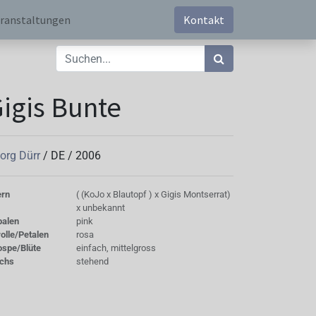
ranstaltungen
Kontakt
igis Bunte
org Dürr
/
DE
/
2006
ern
( (KoJo x Blautopf ) x Gigis Montserrat)
x unbekannt
palen
pink
olle/Petalen
rosa
ospe/Blüte
einfach, mittelgross
chs
stehend