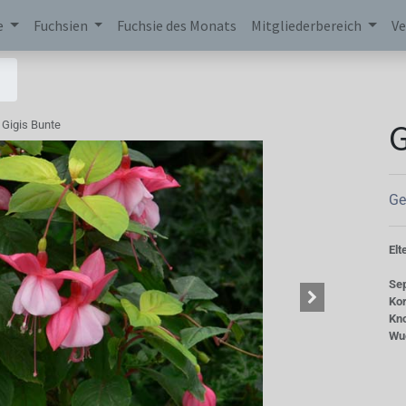
e
Fuchsien
Fuchsie des Monats
Mitgliederbereich
Ve
G
Gigis Bunte
Ge
Elt
Se
Kor
Kn
Wu