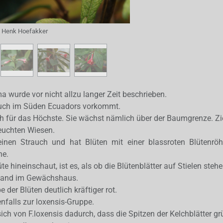
:
Henk Hoefakker
wurde vor nicht allzu langer Zeit beschrieben.
e auch im Süden Ecuadors vorkommt.
h für das Höchste. Sie wächst nämlich über der Baumgrenze. Zie
feuchten Wiesen.
leinen Strauch und hat Blüten mit einer blassroten Blütenrö
ne.
e hineinschaut, ist es, als ob die Blütenblätter auf Stielen stehe
Stand im Gewächshaus.
 der Blüten deutlich kräftiger rot.
falls zur loxensis-Gruppe.
ich von F.loxensis dadurch, dass die Spitzen der Kelchblätter gr