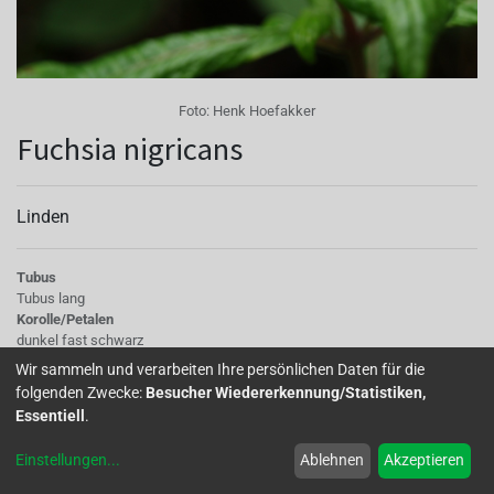
Foto:
Henk Hoefakker
Fuchsia nigricans
Linden
Tubus
Tubus lang
Korolle/Petalen
dunkel fast schwarz
Stempel
Wir sammeln und verarbeiten Ihre persönlichen Daten für die
Stempel weiß
folgenden Zwecke:
Besucher Wiedererkennung/Statistiken,
Wuchs
Essentiell
.
Aufrecht
Einstellungen
...
Ablehnen
Akzeptieren
F.nigricans, was die Schwarzen bedeutet, stammt aus