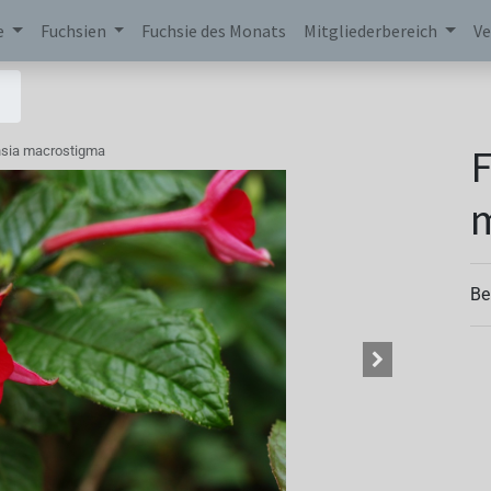
e
Fuchsien
Fuchsie des Monats
Mitgliederbereich
Ve
F
sia macrostigma
Be