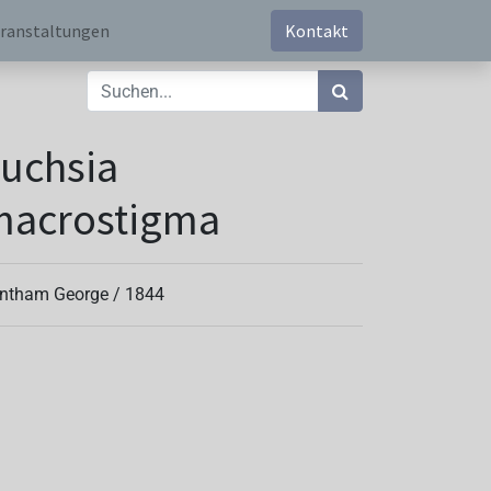
ranstaltungen
Kontakt
uchsia
macrostigma
ntham George /
1844