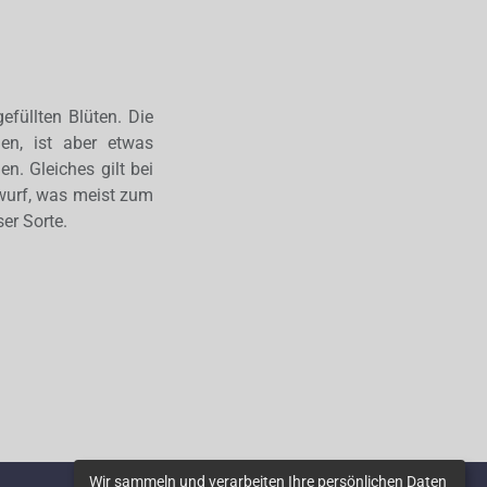
efüllten Blüten. Die
den, ist aber etwas
n. Gleiches gilt bei
bwurf, was meist zum
er Sorte.
Wir sammeln und verarbeiten Ihre persönlichen Daten