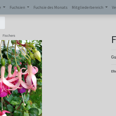
e
Fuchsien
Fuchsie des Monats
Mitgliederbereich
Ve
F
Fischers
Gu
Elt