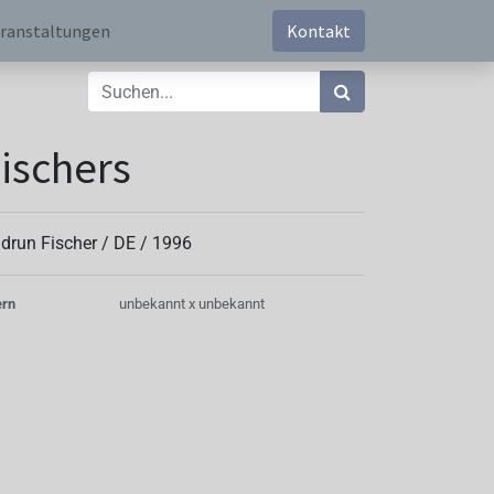
ranstaltungen
Kontakt
ischers
drun Fischer /
DE
/
1996
ern
unbekannt x unbekannt