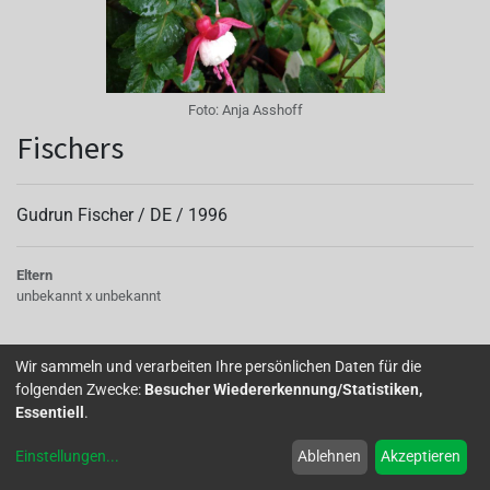
Foto:
Anja Asshoff
Fischers
Gudrun Fischer /
DE
/
1996
Eltern
unbekannt x unbekannt
'Fischers' ist eine überhängend wachsende Fuchsie mit
Wir sammeln und verarbeiten Ihre persönlichen Daten für die
großen halbgefüllten bis gefüllten Blüten. Die Blätter sind
folgenden Zwecke:
Besucher Wiedererkennung/Statistiken,
kräftig grün und leicht samtig. Sie verträgt sehr gut
Essentiell
.
Hitzeperioden, ist aber etwas empfindlich was das
Einstellungen
...
Ablehnen
Akzeptieren
Übergießen angeht. An Hitzetagen daher sehr vorsichtig
gießen. Gleiches gilt bei der Überwinterung. Bei kalten und