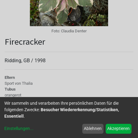
Foto:
Claudia Denter
Firecracker
Ridding, GB /
1998
Eltern
Sport von Thalia
Tubus
orangerot
Sepalen
Wir sammeln und verarbeiten Ihre persönlichen Daten für die
orangerot
folgenden Zwecke:
Besucher Wiedererkennung/Statistiken,
Korolle/Petalen
Essentiell
.
rot
Laub
Einstellungen
...
Ablehnen
Akzeptieren
panaschiert creme-rot-grün
Wuchs