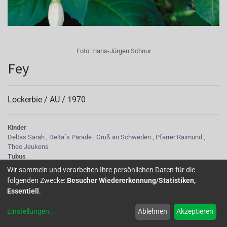
Foto:
Hans-Jürgen Schnur
Fey
Lockerbie /
AU
/
1970
Kinder
Deltas Sarah
,
Delta´s Parade
,
Gruß an Schweden
,
Pfarrer Raimund
,
Theo Jeukens
Tubus
cremeweiß, dick
Wir sammeln und verarbeiten Ihre persönlichen Daten für die
Sepalen
folgenden Zwecke:
Besucher Wiedererkennung/Statistiken,
lang, weiß mit leicht lila Hauch der Unterseite, zurückgebogen
Essentiell
.
Korolle/Petalen
chinablau im Verblühen lila-hellblau
Einstellungen
...
Ablehnen
Akzeptieren
Staubgefäße
rosa