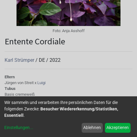
Foto:
Anja Asshoff
Entente Cordiale
Karl Strümper
/
DE
/
2022
Eltern
Jürgen von Streit x
Luigi
Tubus
Basis cremeweiß
Sepalen
Wir sammeln und verarbeiten Ihre persönlichen Daten für die
helles cremeweiß mit grünen Spitzen
folgenden Zwecke:
Besucher Wiedererkennung/Statistiken,
Korolle/Petalen
Essentiell
.
fliederfarben
Staubgefäße
Einstellungen
...
Ablehnen
Akzeptieren
Staubbeutel: kräftig rosa
Knospe/Blüte