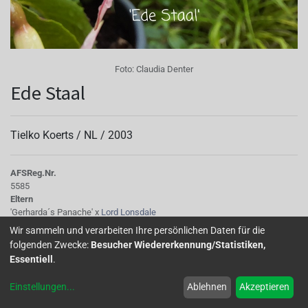
Foto:
Claudia Denter
Ede Staal
Tielko Koerts /
NL
/
2003
AFS
Reg.Nr.
5585
Eltern
'Gerharda´s Panache' x
Lord Lonsdale
Tubus
Wir sammeln und verarbeiten Ihre persönlichen Daten für die
cremefarben
folgenden Zwecke:
Besucher Wiedererkennung/Statistiken,
Sepalen
Essentiell
.
creme mit Hauch rosa
Korolle/Petalen
Einstellungen
...
Ablehnen
Akzeptieren
rosafarben
Knospe/Blüte