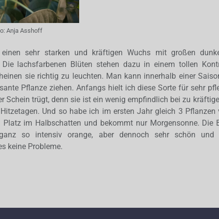
to:
Anja Asshoff
 einen sehr starken und kräftigen Wuchs mit großen dunke
. Die lachsfarbenen Blüten stehen dazu in einem tollen Kont
inen sie richtig zu leuchten. Man kann innerhalb einer Saiso
ante Pflanze ziehen. Anfangs hielt ich diese Sorte für sehr pfle
er Schein trügt, denn sie ist ein wenig empfindlich bei zu kräft
itzetagen. Und so habe ich im ersten Jahr gleich 3 Pflanzen v
n Platz im Halbschatten und bekommt nur Morgensonne. Die B
ganz so intensiv orange, aber dennoch sehr schön und l
es keine Probleme.