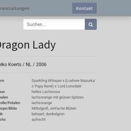
ranstaltungen
Kontakt
Dragon Lady
elko Koerts /
NL
/
2006
ern
Sparkling Whisper x (Loxhore Mazurka'
x 'Papy René) x 'Lord Lonsdale'
bus
helles Lachsrosa
palen
lachsorange mit grünen Spitzen
olle/Petalen
lachsorange
ospe/Blüte
Mittelgroß, einfache Blüten
ub
behaart, dunkelgrün
chs
aufrecht