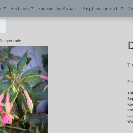
e
Fuchsien
Fuchsie des Monats
Mitgliederbereich
Ve
Dragon Lady
Ti
Elt
Tu
Se
Kor
Kn
La
Wu