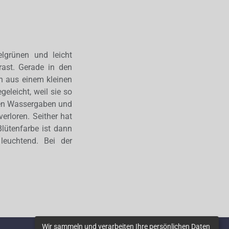
lgrünen und leicht
rast. Gerade in den
n aus einem kleinen
geleicht, weil sie so
igen Wassergaben und
erloren. Seither hat
lütenfarbe ist dann
euchtend. Bei der
Wir sammeln und verarbeiten Ihre persönlichen Daten