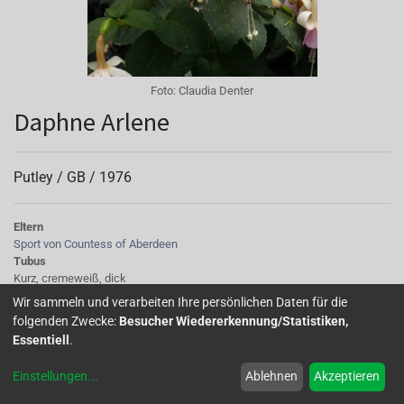
Foto:
Claudia Denter
Daphne Arlene
Putley /
GB
/
1976
Eltern
Sport von Countess of Aberdeen
Tubus
Kurz, cremeweiß, dick
Sepalen
Wir sammeln und verarbeiten Ihre persönlichen Daten für die
creme, dick zurückgeschlagen
folgenden Zwecke:
Besucher Wiedererkennung/Statistiken,
Korolle/Petalen
Essentiell
.
Hellrosa
Knospe/Blüte
Einstellungen
...
Ablehnen
Akzeptieren
einfach, mittelgross
Wuchs