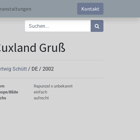
ranstaltungen
Kontakt
uxland Gruß
rtwig Schütt
/
DE
/
2002
ern
Rapunzel x unbekannt
ospe/Blüte
einfach
chs
aufrecht