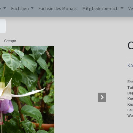
e
Fuchsien
Fuchsie des Monats
Mitgliederbereich
Ve
Crespo
Ka
Elt
Tu
Se
Kor
Kn
La
Wu