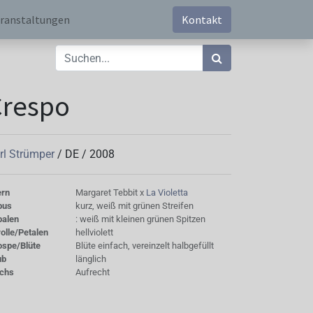
ranstaltungen
Kontakt
Crespo
rl Strümper
/
DE
/
2008
ern
Margaret Tebbit x
La Violetta
bus
kurz, weiß mit grünen Streifen
palen
: weiß mit kleinen grünen Spitzen
olle/Petalen
hellviolett
ospe/Blüte
Blüte einfach, vereinzelt halbgefüllt
ub
länglich
chs
Aufrecht