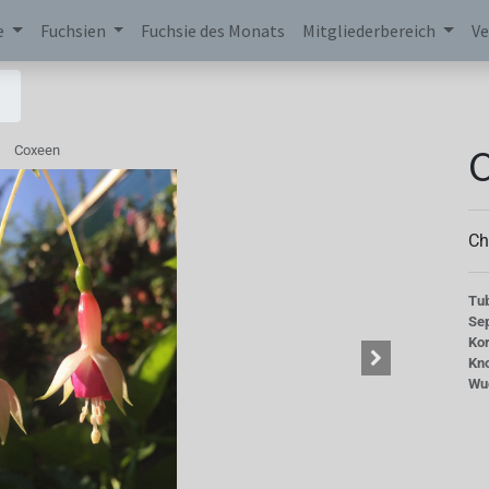
e
Fuchsien
Fuchsie des Monats
Mitgliederbereich
Ve
Coxeen
Ch
Tu
Se
Kor
Kn
Wu