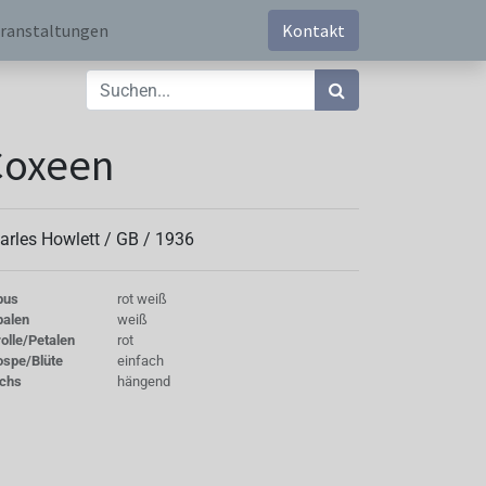
ranstaltungen
Kontakt
Coxeen
arles Howlett /
GB
/
1936
bus
rot weiß
palen
weiß
olle/Petalen
rot
ospe/Blüte
einfach
chs
hängend