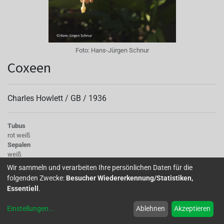
Foto:
Hans-Jürgen Schnur
Coxeen
Charles Howlett /
GB
/
1936
Tubus
rot weiß
Sepalen
weiß
Korolle/Petalen
Wir sammeln und verarbeiten Ihre persönlichen Daten für die
rot
folgenden Zwecke:
Besucher Wiedererkennung/Statistiken,
Knospe/Blüte
Essentiell
.
einfach
Wuchs
Einstellungen
...
Ablehnen
Akzeptieren
hängend