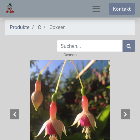
Kontakt
Produkte
C
Coxeen
Coxeen