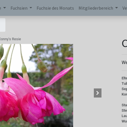
e
Fuchsien
Fuchsie des Monats
Mitgliederbereich
Ve
C
Conny's Resie
We
Elt
Tu
Se
Kor
St
St
La
Wu