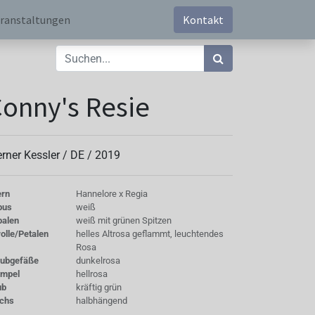
ranstaltungen
Kontakt
onny's Resie
rner Kessler /
DE
/
2019
ern
Hannelore x Regia
bus
weiß
palen
weiß mit grünen Spitzen
olle/Petalen
helles Altrosa geflammt, leuchtendes
Rosa
aubgefäße
dunkelrosa
empel
hellrosa
ub
kräftig grün
chs
halbhängend