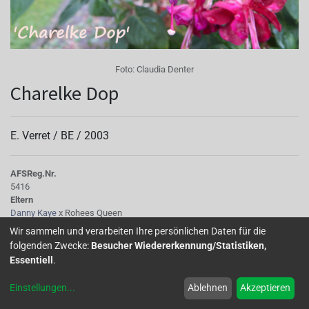
Foto:
Claudia Denter
Charelke Dop
E. Verret /
BE
/
2003
AFS
Reg.Nr.
5416
Eltern
Danny Kaye
x Rohees Queen
Tubus
Wir sammeln und verarbeiten Ihre persönlichen Daten für die
dick rosa, kurz
folgenden Zwecke:
Besucher Wiedererkennung/Statistiken,
Sepalen
Essentiell
.
leicht gedreht und hochgeschlagen, rosafarben mit hellen Spitzen
Korolle/Petalen
Einstellungen
...
Ablehnen
Akzeptieren
auberginefarben
Staubgefäße