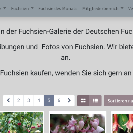
e
Fuchsien
Fuchsie des Monats
Mitgliederbereich
Ve
n der Fuchsien-Galerie der Deutschen Fuch
ibungen und Fotos von Fuchsien. Wir biet
an.
uchsien kaufen, wenden Sie sich gern an
2
3
4
5
6
Sortieren na