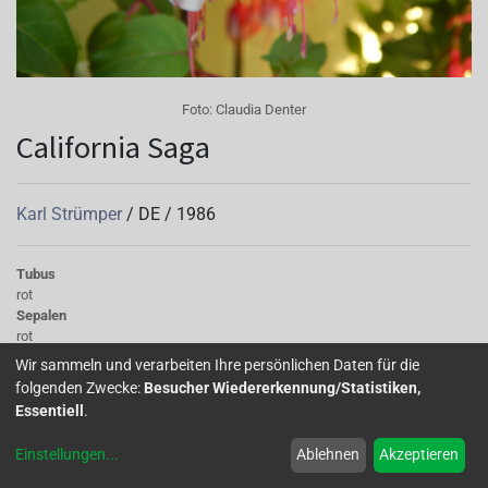
Foto:
Claudia Denter
California Saga
Karl Strümper
/
DE
/
1986
Tubus
rot
Sepalen
rot
Korolle/Petalen
Wir sammeln und verarbeiten Ihre persönlichen Daten für die
weiß mit roter Aderung
folgenden Zwecke:
Besucher Wiedererkennung/Statistiken,
Staubgefäße
Essentiell
.
rot
Stempel
Einstellungen
...
Ablehnen
Akzeptieren
creme
Knospe/Blüte