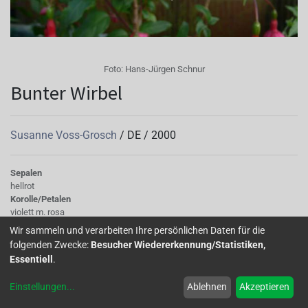
Foto:
Hans-Jürgen Schnur
Bunter Wirbel
Susanne Voss-Grosch
/
DE
/
2000
Sepalen
hellrot
Korolle/Petalen
violett m. rosa
Knospe/Blüte
Wir sammeln und verarbeiten Ihre persönlichen Daten für die
gross, halb gefüllt
folgenden Zwecke:
Besucher Wiedererkennung/Statistiken,
Wuchs
Essentiell
.
stehend
Einstellungen
...
Ablehnen
Akzeptieren