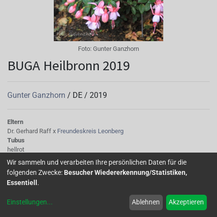
Foto:
Gunter Ganzhorn
BUGA Heilbronn 2019
Gunter Ganzhorn
/
DE
/
2019
Eltern
Dr. Gerhard Raff x
Freundeskreis Leonberg
Tubus
hellrot
Sepalen
Wir sammeln und verarbeiten Ihre persönlichen Daten für die
hellrot
folgenden Zwecke:
Besucher Wiedererkennung/Statistiken,
Korolle/Petalen
Essentiell
.
hellblau
Knospe/Blüte
Einstellungen
...
Ablehnen
Akzeptieren
halbgefüllt, klein
Laub