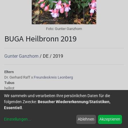
Foto:
Gunter Ganzhorn
BUGA Heilbronn 2019
Gunter Ganzhorn
/
DE
/
2019
Eltern
Dr. Gerhard Raff x
Freundeskreis Leonberg
Tubus
hellrot
Sepalen
Wir sammeln und verarbeiten Ihre persönlichen Daten für die
hellrot
folgenden Zwecke:
Besucher Wiedererkennung/Statistiken,
Korolle/Petalen
Essentiell
.
hellblau
Knospe/Blüte
Einstellungen
...
Ablehnen
Akzeptieren
halbgefüllt, klein
Laub