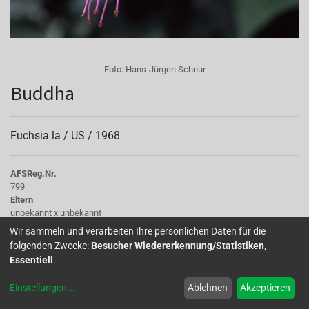
Foto:
Hans-Jürgen Schnur
Buddha
Fuchsia la /
US
/
1968
AFS
Reg.Nr.
799
Eltern
unbekannt x unbekannt
Tubus
Wir sammeln und verarbeiten Ihre persönlichen Daten für die
dick, weiß mit rotem Hauch. Fruchtknoten: grün
folgenden Zwecke:
Besucher Wiedererkennung/Statistiken,
Sepalen
Essentiell
.
außen: weiß mit rosa Anflug Sepalen innen: weiß mit hellrotem Hauch,
gekreppt Sepalenform: 4  5 cm lang, stehen ungeordnet u. z. T. gedreht
Einstellungen
...
Ablehnen
Akzeptieren
waagerecht bis hoch
Korolle/Petalen