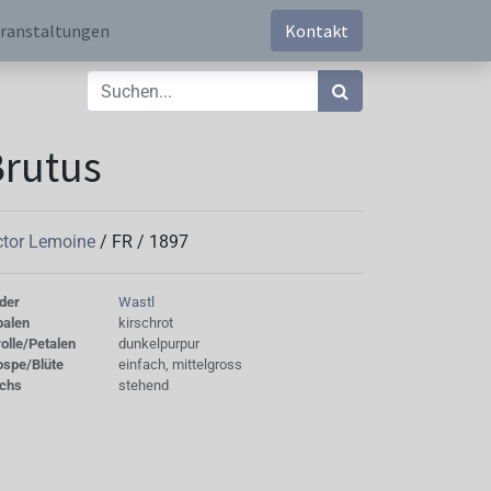
ranstaltungen
Kontakt
rutus
ctor Lemoine
/
FR
/
1897
der
Wastl
palen
kirschrot
olle/Petalen
dunkelpurpur
ospe/Blüte
einfach, mittelgross
chs
stehend