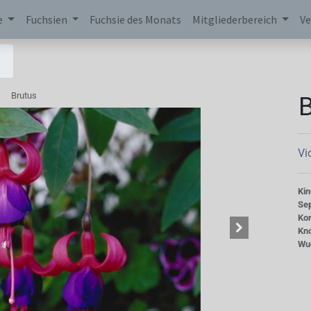
e
Fuchsien
Fuchsie des Monats
Mitgliederbereich
Ve
B
Brutus
Vi
Kin
Se
Kor
Kn
Wu