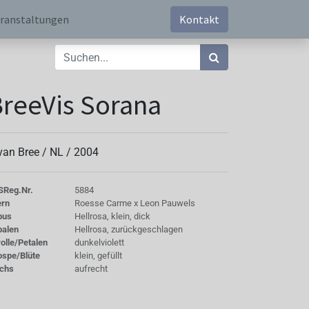
ranstaltungen
Kontakt
reeVis Sorana
 van Bree /
NL
/
2004
S
Reg.Nr.
5884
ern
Roesse Carme x Leon Pauwels
bus
Hellrosa, klein, dick
palen
Hellrosa, zurückgeschlagen
olle/Petalen
dunkelviolett
ospe/Blüte
klein, gefüllt
chs
aufrecht