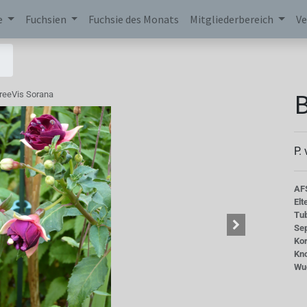
e
Fuchsien
Fuchsie des Monats
Mitgliederbereich
Ve
B
reeVis Sorana
P.
AF
Elt
Tu
Se
Kor
Kn
Wu