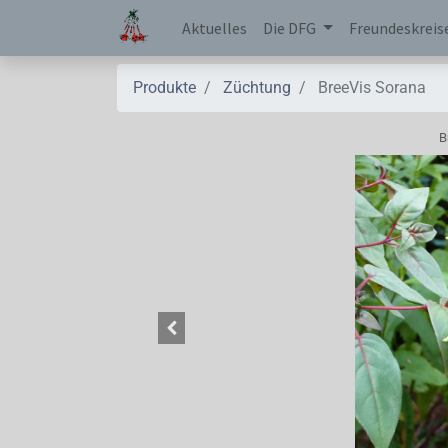
Aktuelles
Die DFG
Freundeskreis
Produkte
Züchtung
BreeVis Sorana
B