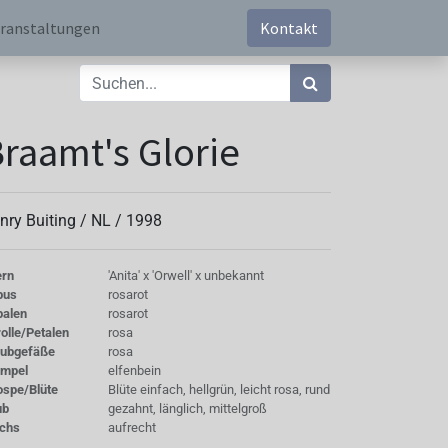
ranstaltungen
Kontakt
raamt's Glorie
nry Buiting /
NL
/
1998
ern
'Anita' x 'Orwell' x unbekannt
bus
rosarot
palen
rosarot
olle/Petalen
rosa
aubgefäße
rosa
empel
elfenbein
ospe/Blüte
Blüte einfach, hellgrün, leicht rosa, rund
ub
gezahnt, länglich, mittelgroß
chs
aufrecht