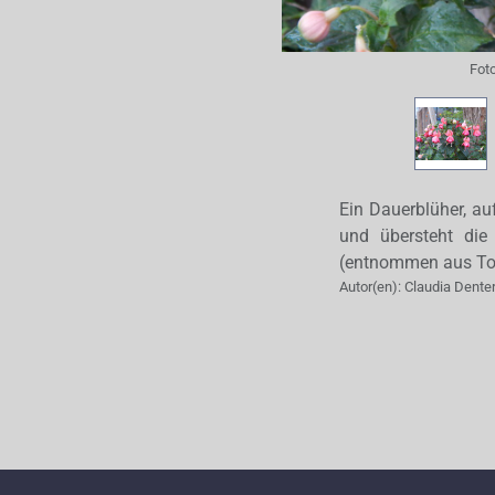
Fot
Ein Dauerblüher, au
und übersteht die
(entnommen aus Top
Autor(en):
Claudia Dente