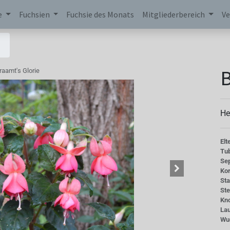
e
Fuchsien
Fuchsie des Monats
Mitgliederbereich
Ve
B
raamt's Glorie
He
Elt
Tu
Se
Kor
St
St
Kn
La
Wu