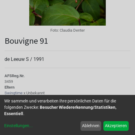
Foto:
Claudia Denter
Bouvigne 91
de Leeuw S /
1991
AFS
Reg.Nr.
3459
Eltern
Swingtime
x Unbekannt
Knospe/Blüte
Wir sammeln und verarbeiten Ihre persönlichen Daten für die
gefüllt
folgenden Zwecke:
Besucher Wiedererkennung/Statistiken,
Wuchs
Essentiell
.
überhängend bis hängend
Einstellungen
...
Ablehnen
Akzeptieren