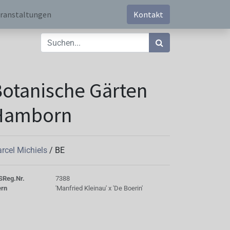
ranstaltungen
Kontakt
otanische Gärten
Hamborn
rcel Michiels
/
BE
S
Reg.Nr.
7388
ern
'Manfried Kleinau' x 'De Boerin'