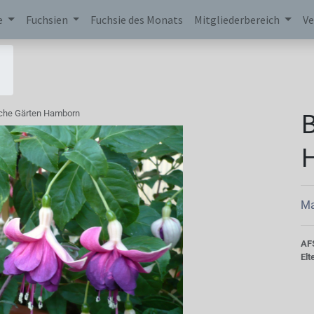
e
Fuchsien
Fuchsie des Monats
Mitgliederbereich
Ve
B
che Gärten Hamborn
Ma
AF
Elt