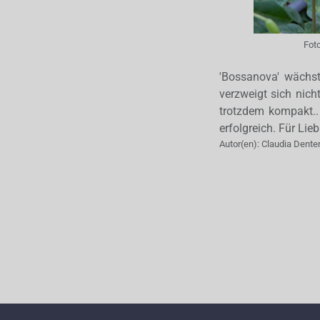
Fot
'Bossanova' wächst
verzweigt sich nich
trotzdem kompakt.. 
erfolgreich. Für Lie
Autor(en):
Claudia Dente