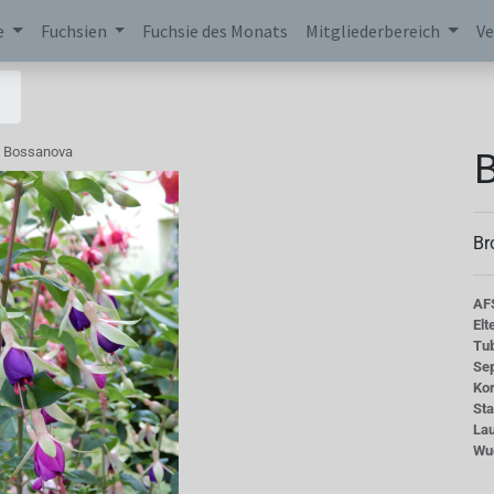
e
Fuchsien
Fuchsie des Monats
Mitgliederbereich
Ve
Bossanova
Br
AF
Elt
Tu
Se
Kor
St
La
Wu