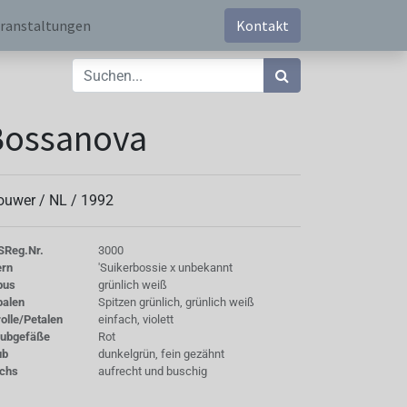
ranstaltungen
Kontakt
Bossanova
ouwer /
NL
/
1992
S
Reg.Nr.
3000
ern
'Suikerbossie x unbekannt
bus
grünlich weiß
palen
Spitzen grünlich, grünlich weiß
olle/Petalen
einfach, violett
aubgefäße
Rot
ub
dunkelgrün, fein gezähnt
chs
aufrecht und buschig