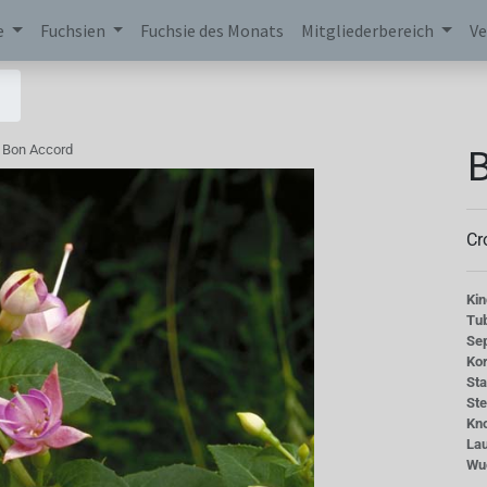
e
Fuchsien
Fuchsie des Monats
Mitgliederbereich
Ve
B
Bon Accord
Cr
Kin
Tu
Se
Kor
St
St
Kn
La
Wu