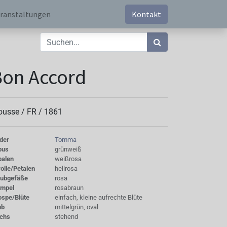
ranstaltungen
Kontakt
on Accord
ousse /
FR
/
1861
der
Tomma
bus
grünweiß
palen
weißrosa
olle/Petalen
hellrosa
aubgefäße
rosa
empel
rosabraun
ospe/Blüte
einfach, kleine aufrechte Blüte
ub
mittelgrün, oval
chs
stehend