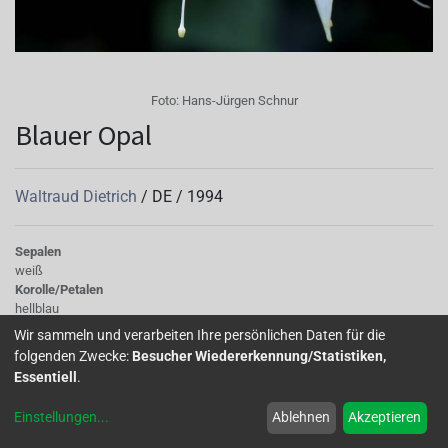
Foto:
Hans-Jürgen Schnur
Blauer Opal
Waltraud Dietrich
/
DE
/
1994
Sepalen
weiß
Korolle/Petalen
hellblau
Knospe/Blüte
Wir sammeln und verarbeiten Ihre persönlichen Daten für die
gefüllt, mittelgross
folgenden Zwecke:
Besucher Wiedererkennung/Statistiken,
Wuchs
Essentiell
.
hängend
Einstellungen
...
Ablehnen
Akzeptieren