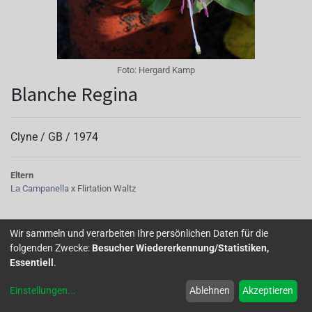
Foto:
Hergard Kamp
Blanche Regina
Clyne /
GB
/
1974
Eltern
La Campanella
x Flirtation Waltz
Wir sammeln und verarbeiten Ihre persönlichen Daten für die
Home
Über uns
Galerie
Mitglied werden
Forum
folgenden Zwecke:
Besucher Wiedererkennung/Statistiken,
Essentiell
.
Impressum
Datenschutz
Einstellungen
...
Ablehnen
Akzeptieren