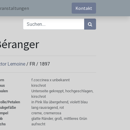
ranstaltungen
Kontakt
Béranger
ctor Lemoine
/
FR
/
1897
ern
f.coccinea x unbekannt
bus
kirschrot
palen
Unterseite gekreppt, hochgeschlagen,
kirschrot
olle/Petalen
in Pink lila übergehend, violett blau
aubgefäße
lang rausragend, rot
empel
creme, cremerosa
ub
glatte Ränder, groß, mittleres Grün
chs
aufrecht