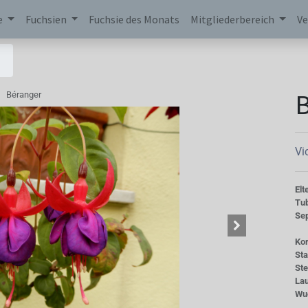
e
Fuchsien
Fuchsie des Monats
Mitgliederbereich
Ve
Béranger
Vi
Elt
Tu
Se
Kor
St
St
La
Wu