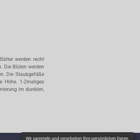
Blätter werden recht
n. Die Blüten werden
en. Die Staubgefäße
che Höhe. 1-2maliges
interung im dunklen,
Wir sammeln und verarbeiten Ihre persönlichen Daten