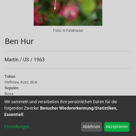
Foto:
H.Feldmeier
Ben Hur
Martin /
US
/
1963
Tubus
Hellrosa, Kurz, dick
Sepalen
Rosa
Korolle/Petalen
Wir sammeln und verarbeiten Ihre persönlichen Daten für die
hellviolettblau
folgenden Zwecke:
Besucher Wiedererkennung/Statistiken,
Knospe/Blüte
Essentiell
.
große Blüte
Einstellungen
...
Ablehnen
Akzeptieren
Ich habe sie damals in der früheren Gärtnerei Einsiedler in