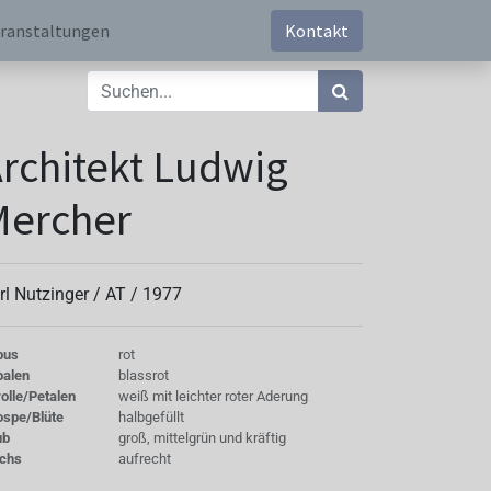
ranstaltungen
Kontakt
rchitekt Ludwig
Mercher
rl Nutzinger /
AT
/
1977
bus
rot
palen
blassrot
olle/Petalen
weiß mit leichter roter Aderung
ospe/Blüte
halbgefüllt
ub
groß, mittelgrün und kräftig
chs
aufrecht