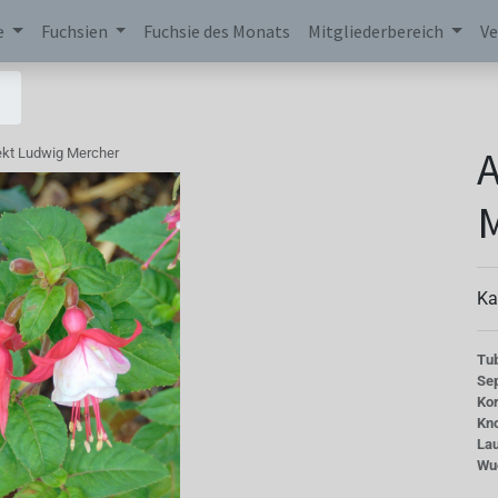
e
Fuchsien
Fuchsie des Monats
Mitgliederbereich
Ve
A
ekt Ludwig Mercher
Ka
Tu
Se
Kor
Kn
La
Wu