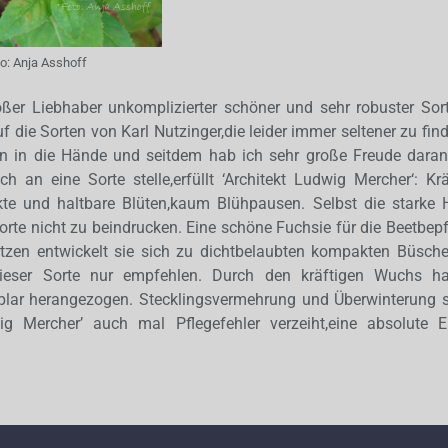
to:
Anja Asshoff
oßer Liebhaber unkomplizierter schöner und sehr robuster Sor
 die Sorten von Karl Nutzinger,die leider immer seltener zu fin
ren in die Hände und seitdem hab ich sehr große Freude dara
ch an eine Sorte stelle,erfüllt ‘Architekt Ludwig Mercher‘: Kr
e und haltbare Blüten,kaum Blühpausen. Selbst die starke 
orte nicht zu beindrucken. Eine schöne Fuchsie für die Beetbep
tzen entwickelt sie sich zu dichtbelaubten kompakten Büsch
eser Sorte nur empfehlen. Durch den kräftigen Wuchs ha
lar herangezogen. Stecklingsvermehrung und Überwinterung 
ig Mercher’ auch mal Pflegefehler verzeiht,eine absolute 