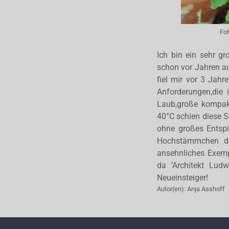
Fo
Ich bin ein sehr gr
schon vor Jahren auf
fiel mir vor 3 Jah
Anforderungen,die i
Laub,große kompakt
40°C schien diese S
ohne großes Entspi
Hochstämmchen di
ansehnliches Exemp
da ’Architekt Ludw
Neueinsteiger!
Autor(en):
Anja Asshoff