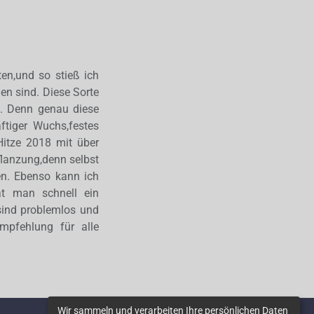
ten,und so stieß ich
den sind. Diese Sorte
n. Denn genau diese
äftiger Wuchs,festes
Hitze 2018 mit über
flanzung,denn selbst
en. Ebenso kann ich
t man schnell ein
sind problemlos und
Empfehlung für alle
Wir sammeln und verarbeiten Ihre persönlichen Daten