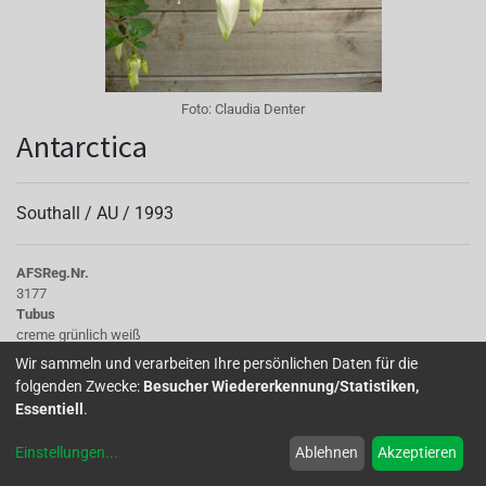
Foto:
Claudia Denter
Antarctica
Southall /
AU
/
1993
AFS
Reg.Nr.
3177
Tubus
creme grünlich weiß
Sepalen
Wir sammeln und verarbeiten Ihre persönlichen Daten für die
mit grünlichen Streifen, wachsweiß
folgenden Zwecke:
Besucher Wiedererkennung/Statistiken,
Korolle/Petalen
Essentiell
.
grünlich weiß
Knospe/Blüte
Einstellungen
...
Ablehnen
Akzeptieren
gefüllt, gross
Wuchs