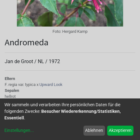
Foto:
Hergard Kamp
Andromeda
Jan de Groot /
NL
/
1972
Eltern
F. regia var. typica x
Upward Look
Sepalen
hellrot
Korolle/Petalen
Wir sammeln und verarbeiten Ihre persönlichen Daten für die
hellblauviolett
folgenden Zwecke:
Besucher Wiedererkennung/Statistiken,
Knospe/Blüte
Essentiell
.
einfach, mittelgross
Wuchs
Einstellungen
...
Ablehnen
Akzeptieren
stehend