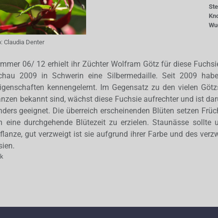
St
Kn
Wu
o:
Claudia Denter
ummer 06/ 12 erhielt ihr Züchter Wolfram Götz für diese Fuchs
chau 2009 in Schwerin eine Silbermedaille. Seit 2009 habe
 Eigenschaften kennengelernt. Im Gegensatz zu den vielen Götz
anzen bekannt sind, wächst diese Fuchsie aufrechter und ist 
ers geeignet. Die überreich erscheinenden Blüten setzen Früch
m eine durchgehende Blütezeit zu erzielen. Staunässe sollte u
Pflanze, gut verzweigt ist sie aufgrund ihrer Farbe und des verz
sien.
ak