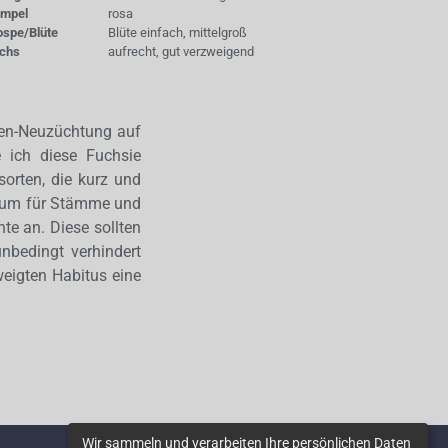
empel
rosa
ospe/Blüte
Blüte einfach, mittelgroß
chs
aufrecht, gut verzweigend
ien-Neuzüchtung auf
 ich diese Fuchsie
sorten, die kurz und
darum für Stämme und
te an. Diese sollten
nbedingt verhindert
weigten Habitus eine
Wir sammeln und verarbeiten Ihre persönlichen Daten