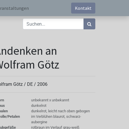
ranstaltungen
Kontakt
Andenken an
olfram Götz
lfram Götz /
DE
/
2006
ern
unbekannt x unbekannt
bus
dunkelrot
palen
dunkelrot, leicht nach oben gebogen
olle/Petalen
im Verblühen blaurot, schwarz-
aubergine
aubgefäße
rotbraun im Verlauf grau-weiß