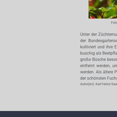
Fot
Unter der Züchtern
der Bundesgartens
kultiviert und ihre
buschig als Beetpfl
große Büsche besond
entfernt werden, u
werden. Als ältere 
der schönsten Fuch
Autor(en):
Karl Heinz Sa