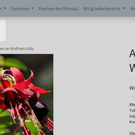
e
Fuchsien
Fuchsie des Monats
Mitgliederbereich
Ve
en an Wolfram Götz
W
Wo
Elt
Tu
Se
Kor
St