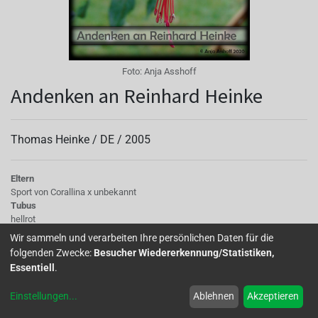
Foto:
Anja Asshoff
Andenken an Reinhard Heinke
Thomas Heinke /
DE
/
2005
Eltern
Sport von Corallina x unbekannt
Tubus
hellrot
Sepalen
Wir sammeln und verarbeiten Ihre persönlichen Daten für die
breit hellrot
folgenden Zwecke:
Besucher Wiedererkennung/Statistiken,
Korolle/Petalen
Essentiell
.
dunkelviolettblau
Knospe/Blüte
Einstellungen
...
Ablehnen
Akzeptieren
einfach
Wuchs