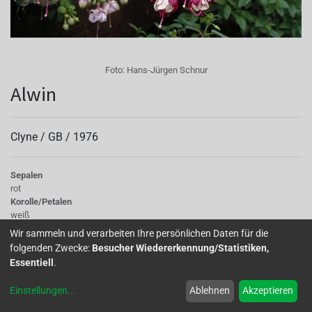
Foto:
Hans-Jürgen Schnur
Alwin
Clyne /
GB
/
1976
Sepalen
rot
Korolle/Petalen
weiß
Knospe/Blüte
Wir sammeln und verarbeiten Ihre persönlichen Daten für die
halb gefüllt, klein
folgenden Zwecke:
Besucher Wiedererkennung/Statistiken,
Wuchs
Essentiell
.
halb hängend
Einstellungen
...
Ablehnen
Akzeptieren