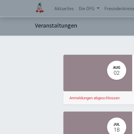
Aktuelles
Die DFG
Freundeskreis
Veranstaltungen
AUG
02
Anmeldungen abgeschlossen
JUL
18